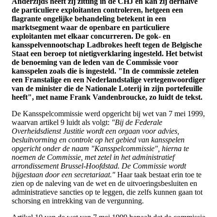
Anderzijds heeft zij zitting in de CHJ en kan zij derhalve
de particuliere exploitanten controleren, hetgeen een
flagrante ongelijke behandeling betekent in een
marktsegment waar de openbare en particuliere
exploitanten met elkaar concurreren. De gok- en
kansspelvennootschap Ladbrokes heeft tegen de Belgische
Staat een beroep tot nietigverklaring ingesteld. Het betwist
de benoeming van de leden van de Commissie voor
kansspelen zoals die is ingesteld. "In de commissie zetelen
een Franstalige en een Nederlandstalige vertegenwoordiger
van de minister die de Nationale Loterij in zijn portefeuille
heeft", met name Frank Vandenbroucke, zo luidt de tekst.
De Kansspelcommissie werd opgericht bij wet van 7 mei 1999,
waarvan artikel 9 luidt als volgt:
"Bij de Federale
Overheidsdienst Justitie wordt een orgaan voor advies,
besluitvorming en controle op het gebied van kansspelen
opgericht onder de naam "Kansspelcommissie", hierna te
noemen de Commissie, met zetel in het administratief
arrondissement Brussel-Hoofdstad. De Commissie wordt
bijgestaan door een secretariaat."
Haar taak bestaat erin toe te
zien op de naleving van de wet en de uitvoeringsbesluiten en
administratieve sancties op te leggen, die zelfs kunnen gaan tot
schorsing en intrekking van de vergunning.