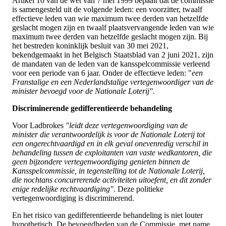
Artikel 10 van de wet van 7 mei 1999 bepaalt dat de commissie
is samengesteld uit de volgende leden: een voorzitter, twaalf
effectieve leden van wie maximum twee derden van hetzelfde
geslacht mogen zijn en twaalf plaatsvervangende leden van wie
maximum twee derden van hetzelfde geslacht mogen zijn. Bij
het bestreden koninklijk besluit van 30 mei 2021,
bekendgemaakt in het Belgisch Staatsblad van 2 juni 2021, zijn
de mandaten van de leden van de kansspelcommissie verleend
voor een periode van 6 jaar. Onder de effectieve leden: "
een
Franstalige en een Nederlandstalige vertegenwoordiger van de
minister bevoegd voor de Nationale Loterij".
Discriminerende gedifferentieerde behandeling
Voor Ladbrokes
"leidt deze vertegenwoordiging van de
minister die verantwoordelijk is voor de Nationale Loterij tot
een ongerechtvaardigd en in elk geval onevenredig verschil in
behandeling tussen de exploitanten van vaste wedkantoren, die
geen bijzondere vertegenwoordiging genieten binnen de
Kansspelcommissie, in tegenstelling tot de Nationale Loterij,
die nochtans concurrerende activiteiten uitoefent, en dit zonder
enige redelijke rechtvaardiging"
. Deze politieke
vertegenwoordiging is discriminerend.
En het risico van gedifferentieerde behandeling is niet louter
hypothetisch. De bevoegdheden van de Commissie, met name