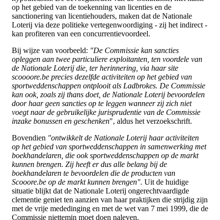
op het gebied van de toekenning van licenties en de
sanctionering van licentiehouders, maken dat de Nationale
Loterij via deze politieke vertegenwoordiging - zij het indirect -
kan profiteren van een concurrentievoordeel.
Bij wijze van voorbeeld:
"De Commissie kan sancties
opleggen aan twee particuliere exploitanten, ten voordele van
de Nationale Loterij die, ter herinnering, via haar site
scoooore.be precies dezelfde activiteiten op het gebied van
sportweddenschappen ontplooit als Ladbrokes. De Commissie
kan ook, zoals zij thans doet, de Nationale Loterij bevoordelen
door haar geen sancties op te leggen wanneer zij zich niet
voegt naar de gebruikelijke jurisprudentie van de Commissie
inzake bonussen en geschenken
", aldus het verzoekschrift.
Bovendien
"ontwikkelt de Nationale Loterij haar activiteiten
op het gebied van sportweddenschappen in samenwerking met
boekhandelaren, die ook sportweddenschappen op de markt
kunnen brengen. Zij heeft er dus alle belang bij de
boekhandelaren te bevoordelen die de producten van
Scooore.be op de markt kunnen brengen".
Uit de huidige
situatie blijkt dat de Nationale Loterij ongerechtvaardigde
clementie geniet ten aanzien van haar praktijken die strijdig zijn
met de vrije mededinging en met de wet van 7 mei 1999, die de
Commissie niettemin moet doen naleven.