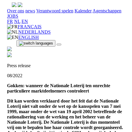
Over ons
news
Verantwoord spelen
Kalender
Agentschappen
JOBS
FR
NL
EN
FRANÇAIS
NEDERLANDS
ENGLISH
Press release
08/2022
Gokken: wanneer de Nationale Loterij ten onrechte
particuliere marktdeelnemers controleert
Dit kan worden verklaard door het feit dat de Nationale
Loterij niet valt onder de wet op de kansspelen van 7 mei
1999, maar onder de wet van 19 april 2002 betreffende de
rationalisering van de werking en het beheer van de
Nationale Loterij. De Nationale Loterij is dus momenteel
vrij om te bepalen hoe haar controle wordt georganiseerd.